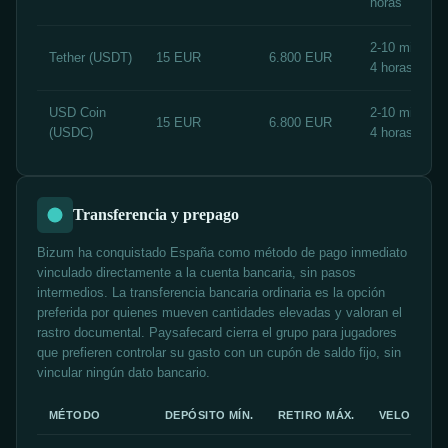
horas
2-10 min / 30
Tether (USDT)
15 EUR
6.800 EUR
4 horas
USD Coin
2-10 min / 30
15 EUR
6.800 EUR
(USDC)
4 horas
Transferencia y prepago
Bizum ha conquistado España como método de pago inmediato
vinculado directamente a la cuenta bancaria, sin pasos
intermedios. La transferencia bancaria ordinaria es la opción
preferida por quienes mueven cantidades elevadas y valoran el
rastro documental. Paysafecard cierra el grupo para jugadores
que prefieren controlar su gasto con un cupón de saldo fijo, sin
vincular ningún dato bancario.
MÉTODO
DEPÓSITO MÍN.
RETIRO MÁX.
VELOCIDAD