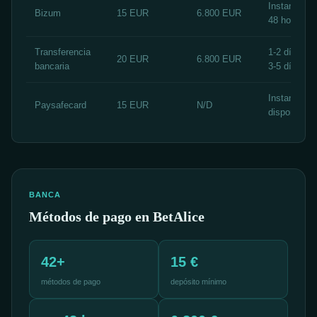
Instantáneo
Bizum
15 EUR
6.800 EUR
48 horas
Transferencia
1-2 días háb
20 EUR
6.800 EUR
bancaria
3-5 días háb
Instantáneo
Paysafecard
15 EUR
N/D
disponible
BANCA
Métodos de pago en BetAlice
42+
15 €
métodos de pago
depósito mínimo