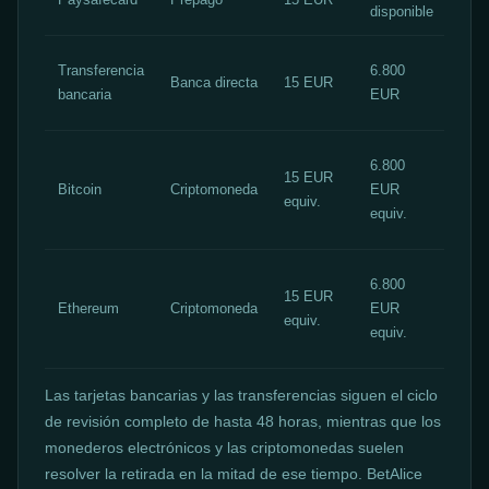
disponible
inme
Depó
Transferencia
6.800
Banca directa
15 EUR
días
bancaria
EUR
hast
Depó
6.800
15 EUR
conf
Bitcoin
Criptomoneda
EUR
equiv.
— Re
equiv.
hast
Depó
6.800
15 EUR
conf
Ethereum
Criptomoneda
EUR
equiv.
— Re
equiv.
hast
Las tarjetas bancarias y las transferencias siguen el ciclo
de revisión completo de hasta 48 horas, mientras que los
monederos electrónicos y las criptomonedas suelen
resolver la retirada en la mitad de ese tiempo. BetAlice