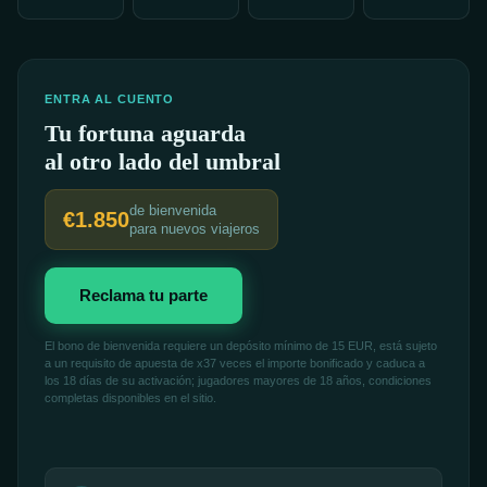
ENTRA AL CUENTO
Tu fortuna aguarda
al otro lado del umbral
de bienvenida
€1.850
para nuevos viajeros
Reclama tu parte
El bono de bienvenida requiere un depósito mínimo de 15 EUR, está sujeto
a un requisito de apuesta de x37 veces el importe bonificado y caduca a
los 18 días de su activación; jugadores mayores de 18 años, condiciones
completas disponibles en el sitio.