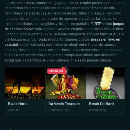
Las
mesas en vivo
conectan al jugador con un crupier profesional mediante
transmisión en directo desde estudios equipados con cámaras de alta
definición y barajas físicas. A diferencia de los títulos digitales, el resultado
no depende de ningún generador de números aleatorios: las cartas, la
ruleta o los dados son tangibles y visibles en pantalla. El
RTP en los juegos
de casino en vivo
varía según la variante elegida: el blackjack clásico bien
jugado puede superar el 99 %, la ruleta europea se sitúa en torno al 97,3 %
y el bacará estándar ronda el 98,9 %. Quienes buscan
mesas en vivo en
español
suelen valorar la posibilidad de elegir entre límites de apuesta
amplios, desde entradas accesibles hasta salas reservadas para apuestas
altas. La interacción con el crupier en tiempo real añade una dimensión
social que los formatos de vídeo convencionales no pueden ofrecer.
POPULAR
Black Horse
Da Vincis Treasure
Break Da Bank
Wazdan
Pragmatic Play
Microgaming