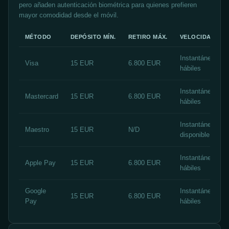
pero añaden autenticación biométrica para quienes prefieren
mayor comodidad desde el móvil.
MÉTODO
DEPÓSITO MÍN.
RETIRO MÁX.
VELOCIDAD
Instantáneo / 1-
Visa
15 EUR
6.800 EUR
hábiles
Instantáneo / 1-
Mastercard
15 EUR
6.800 EUR
hábiles
Instantáneo / No
Maestro
15 EUR
N/D
disponible
Instantáneo / 1-
Apple Pay
15 EUR
6.800 EUR
hábiles
Google
Instantáneo / 1-
15 EUR
6.800 EUR
Pay
hábiles