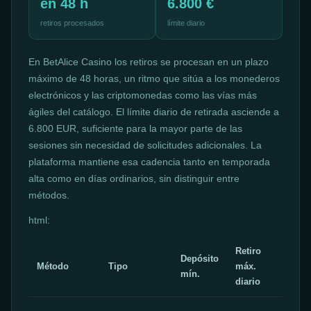
en 48 h
6.800 €
retiros procesados
límite diario
En BetAlice Casino los retiros se procesan en un plazo
máximo de 48 horas, un ritmo que sitúa a los monederos
electrónicos y las criptomonedas como las vías más
ágiles del catálogo. El límite diario de retirada asciende a
6.800 EUR, suficiente para la mayor parte de las
sesiones sin necesidad de solicitudes adicionales. La
plataforma mantiene esa cadencia tanto en temporada
alta como en días ordinarios, sin distinguir entre
métodos.
html:
Retiro
Depósito
Método
Tipo
máx.
Vel
mín.
diario