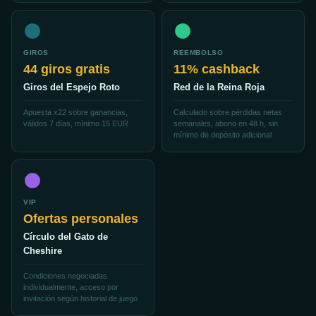
GIROS
REEMBOLSO
44 giros gratis
11% cashback
Giros del Espejo Roto
Red de la Reina Roja
Apuesta x22 sobre ganancias,
Calculado sobre pérdidas netas
válidos 7 días, mínimo 15 EUR
semanales, abono en 48 h, sin
mínimo de depósito adicional
VIP
Ofertas personales
Círculo del Gato de
Cheshire
Condiciones negociadas
individualmente, acceso por
invitación según historial de juego