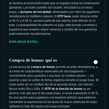
se destina al acumulado hasta que un jugador activa la combinación
ganadora. Los botes pueden ser locales, vinculados a un único
juego, o
jackpots de red global
, alimentados por miles de jugadores
simultáneos en múltiples casinos. El
RTP base
suele situarse entre
el 92 % y el 95 %, aunque parte de ese retorno está diferido en el
bote. La probabilidad de activarlo es baja; este formato conviene a
jugadores que aceptan mayor varianza a cambio de una ganancia
potencialmente transformadora.
EXPLORAR BOTES
Compra de bonus: qué es
La mecánica de
compra de bonus
permite acceder directamente a
la ronda de características especiales de una tragaperra —
normalmente giros gratuitos o una fase de multiplicadores — sin
esperar a que se active de forma orgánica durante el juego base. El
coste suele ser un múltiplo fijo de la apuesta actual, con valores
típicos entre 50x y 100x. El
RTP de la función de bonus
es en
general más alto que el del juego base, a veces superando el 96 %.
Es una opción para jugadores con bankroll definido que prefieren
concentrar la experiencia en las fases de mayor potencial de pago,
saltando la fase de espera del juego principal.