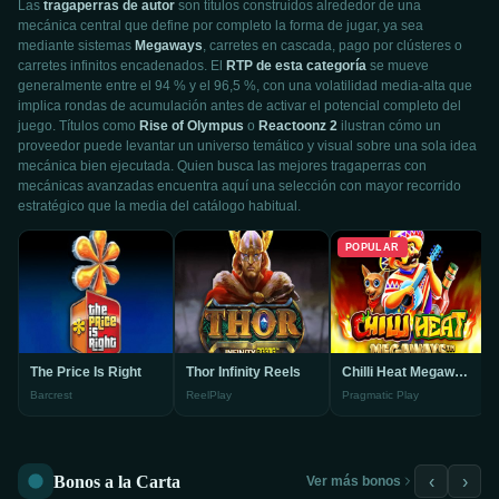
Las
tragaperras de autor
son títulos construidos alrededor de una
mecánica central que define por completo la forma de jugar, ya sea
mediante sistemas
Megaways
, carretes en cascada, pago por clústeres o
carretes infinitos encadenados. El
RTP de esta categoría
se mueve
generalmente entre el 94 % y el 96,5 %, con una volatilidad media-alta que
implica rondas de acumulación antes de activar el potencial completo del
juego. Títulos como
Rise of Olympus
o
Reactoonz 2
ilustran cómo un
proveedor puede levantar un universo temático y visual sobre una sola idea
mecánica bien ejecutada. Quien busca las mejores tragaperras con
mecánicas avanzadas encuentra aquí una selección con mayor recorrido
estratégico que la media del catálogo habitual.
POPULAR
The Price Is Right
Thor Infinity Reels
Chilli Heat Megaways
Barcrest
ReelPlay
Pragmatic Play
Bonos a la Carta
‹
›
Ver más bonos