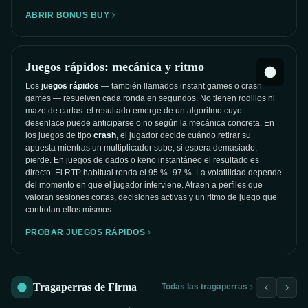
ABRIR BONUS BUY
Juegos rápidos: mecánica y ritmo
Los
juegos rápidos
— también llamados instant games o crash
games — resuelven cada ronda en segundos. No tienen rodillos ni
mazo de cartas: el resultado emerge de un algoritmo cuyo
desenlace puede anticiparse o no según la mecánica concreta. En
los juegos de tipo
crash
, el jugador decide cuándo retirar su
apuesta mientras un multiplicador sube; si espera demasiado,
pierde. En juegos de dados o keno instantáneo el resultado es
directo. El RTP habitual ronda el 95 %–97 %. La volatilidad depende
del momento en que el jugador interviene. Atraen a perfiles que
valoran sesiones cortas, decisiones activas y un ritmo de juego que
controlan ellos mismos.
PROBAR JUEGOS RÁPIDOS
Tragaperras de Firma
‹
›
Todas las tragaperras