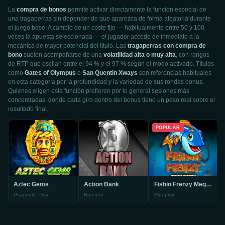
La
compra de bonos
permite activar directamente la función especial de
una tragaperras sin depender de que aparezca de forma aleatoria durante
el juego base. A cambio de un coste fijo — habitualmente entre 50 y 100
veces la apuesta seleccionada — el jugador accede de inmediato a la
mecánica de mayor potencial del título. Las
tragaperras con compra de
bono
suelen acompañarse de una
volatilidad alta o muy alta
, con rangos
de RTP que oscilan entre el 94 % y el 97 % según el modo activado. Títulos
como
Gates of Olympus
o
San Quentin Xways
son referencias habituales
en esta categoría por la profundidad y la variedad de sus rondas bonus.
Quienes eligen esta función prefieren por lo general sesiones más
concentradas, donde cada giro dentro del bonus tiene un peso real sobre el
resultado final.
POPULAR
Aztec Gems
Action Bank
Fishin Frenzy Megaways
Pragmatic Play
Barcrest
Blueprint