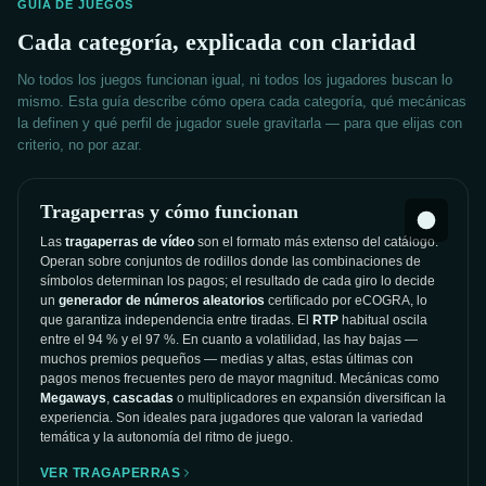
GUÍA DE JUEGOS
Cada categoría, explicada con claridad
No todos los juegos funcionan igual, ni todos los jugadores buscan lo
mismo. Esta guía describe cómo opera cada categoría, qué mecánicas
la definen y qué perfil de jugador suele gravitarla — para que elijas con
criterio, no por azar.
Tragaperras y cómo funcionan
Las
tragaperras de vídeo
son el formato más extenso del catálogo.
Operan sobre conjuntos de rodillos donde las combinaciones de
símbolos determinan los pagos; el resultado de cada giro lo decide
un
generador de números aleatorios
certificado por eCOGRA, lo
que garantiza independencia entre tiradas. El
RTP
habitual oscila
entre el 94 % y el 97 %. En cuanto a volatilidad, las hay bajas —
muchos premios pequeños — medias y altas, estas últimas con
pagos menos frecuentes pero de mayor magnitud. Mecánicas como
Megaways
,
cascadas
o multiplicadores en expansión diversifican la
experiencia. Son ideales para jugadores que valoran la variedad
temática y la autonomía del ritmo de juego.
VER TRAGAPERRAS