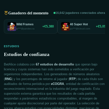
Ganadores del momento
16,642 jugadores conectados ahora
Wild Frames
40 Super Hot
+€5,380
+€5,099
lz***@yandex.ru
po***@icloud.com
ESTUDIOS
Estudios de confianza
BetAlice colabora con
67 estudios de desarrollo
que operan bajo
licencia y cuyos sistemas han sido sometidos a verificación por
organismos independientes. Los generadores de números aleatorios
(
RNG
) y los porcentajes de retorno al jugador (
RTP
) de cada título son
auditados de forma periódica por
eCOGRA
, entidad de certificación con
reconocimiento internacional en la industria del juego regulado. Esta
supervisión externa garantiza que los resultados de cada partida
respondan a parámetros estadísticos comprobables, al margen de
cualquier ajuste discrecional por parte del operador. La selección de
socios abarca estudios con especialidades distintas: mecánicas de