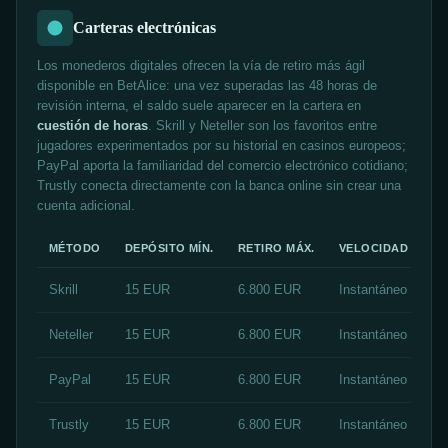
Carteras electrónicas
Los monederos digitales ofrecen la vía de retiro más ágil
disponible en BetAlice: una vez superadas las 48 horas de
revisión interna, el saldo suele aparecer en la cartera en
cuestión de horas
. Skrill y Neteller son los favoritos entre
jugadores experimentados por su historial en casinos europeos;
PayPal aporta la familiaridad del comercio electrónico cotidiano;
Trustly conecta directamente con la banca online sin crear una
cuenta adicional.
MÉTODO
DEPÓSITO MÍN.
RETIRO MÁX.
VELOCIDAD
Skrill
15 EUR
6.800 EUR
Instantáneo / 2-12
Neteller
15 EUR
6.800 EUR
Instantáneo / 2-12
PayPal
15 EUR
6.800 EUR
Instantáneo / 4-24
Trustly
15 EUR
6.800 EUR
Instantáneo / 4-24