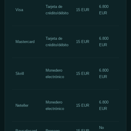
Depó
Tarjeta de
6.800
inme
Visa
15 EUR
crédito/débito
EUR
Reti
48 h
Depó
Tarjeta de
6.800
inme
Mastercard
15 EUR
crédito/débito
EUR
Reti
48 h
Depó
Monedero
6.800
inme
Skrill
15 EUR
electrónico
EUR
Reti
24 h
Depó
Monedero
6.800
inme
Neteller
15 EUR
electrónico
EUR
Reti
24 h
No
Depó
Paysafecard
Prepago
15 EUR