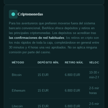
Criptomonedas
Para los aventureros que prefieren moverse fuera del sistema
bancario convencional, BetAlice ofrece depósitos y retiros en
las principales criptomonedas. Los depósitos se acreditan tras
las confirmaciones de red habituales
; los retiros en cripto son
los más rápidos de toda la caja, completándose en general entre
30 minutos y 4 horas una vez aprobados. No se aplica ninguna
comisión por parte del casino.
MÉTODO
DEPÓSITO MÍN.
RETIRO MÁX.
VELOCIDAD
10-30 min / 3
Bitcoin
15 EUR
6.800 EUR
min-2 horas
2-5 min / 30 
Ethereum
15 EUR
6.800 EUR
horas
2-5 min / 30 
Litecoin
15 EUR
6.800 EUR